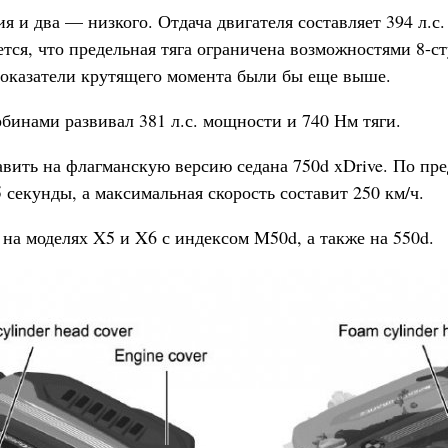
ия и два — низкого. Отдача двигателя составляет 394 л.
тся, что предельная тяга ограничена возможностями 8-ст
показатели крутящего момента были бы еще выше.
рбинами развивал 381 л.с. мощности и 740 Нм тяги.
авить на флагманскую версию седана 750d xDrive. По п
5 секунды, а максимальная скорость составит 250 км/ч.
 на моделях X5 и X6 с индексом M50d, а также на 550d.