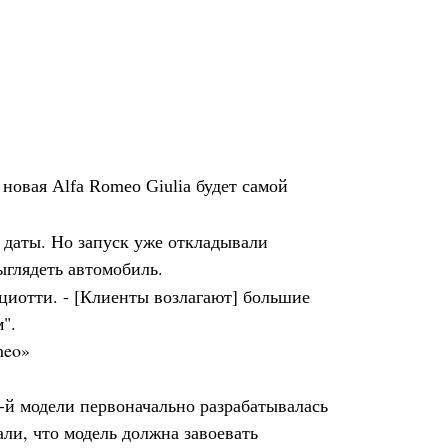
 новая Alfa Romeo Giulia будет самой
 даты. Но запуск уже откладывали
ыглядеть автомобиль.
ациотти. - [Клиенты возлагают] большие
".
9-й модели первоначально разрабатывалась
али, что модель должна завоевать